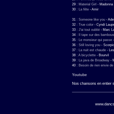
29 :
Material Girl
-
Madonna
30 :
La fête
-
Amir
31 :
Someone like you
-
Ade
32 :
True color
-
Cyndi Laup
33 :
J'ai tout oublié
-
Marc La
34 :
Il tape sur des bambou
35 :
Le monsieur qui passe
36 :
Still loving you
-
Scorpi
37 :
La nuit est chaude
-
Les
38 :
A bicyclette
-
Bourvil
39 :
La java de Broadway
-
40 :
Besoin de rien envie de 
Youtube
Nos chansons en entier su
www.dancsin