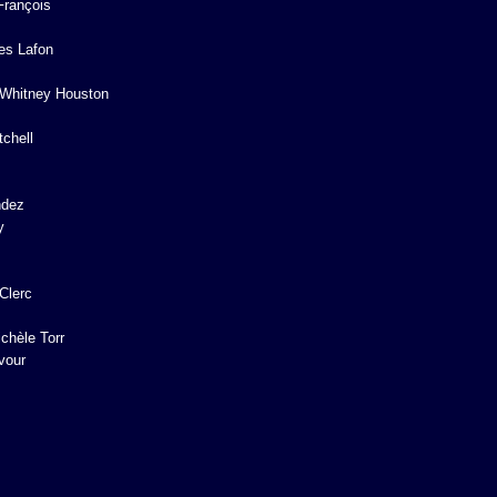
François
es Lafon
Whitney Houston
chell
ndez
y
 Clerc
chèle Torr
vour