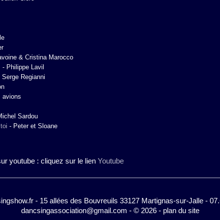
le
er
voine & Cristina Marocco
s
-
Philippe Lavil
-
Serge Regianni
on
 avions
Michel Sardou
toi
-
Peter et Sloane
r youtube : cliquez sur le lien
Youtube
gshow.fr - 15 allées des Bouvreuils 33127 Martignas-sur-Jalle - 07
dancsingassociation@gmail.com
-
© 2026
-
plan du site