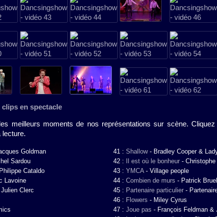
 clips en spectacle
des meilleurs moments de nos représentations sur scène. Cliquez
lecture.
acques Goldman
41 :
Shallow
-
Bradley Cooper & Lad
hel Sardou
42 :
Il est où le bonheur
-
Christophe
Philippe Cataldo
43 :
YMCA
-
Village people
c Lavoine
44 :
Combien de murs
-
Patrick Brue
-
Julien Clerc
45 :
Partenaire particulier
-
Partenaire
46 :
Flowers
-
Miley Cyrus
mics
47 :
Joue pas
-
François Feldman & 