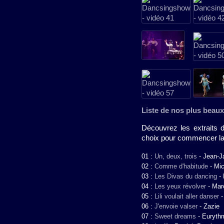
Liste de nos plus beaux
Découvrez les extraits 
choix pour commencer la 
01 :
Un, deux, trois
-
Jean-J
02 :
Comme d'habitude
-
Mic
03 :
Les Divas du dancing
-
04 :
Les yeux révolver
-
Mar
05 :
Lili voulait aller danser
06 :
J'envoie valser
-
Zazie
07 :
Sweet dreams
-
Euryth