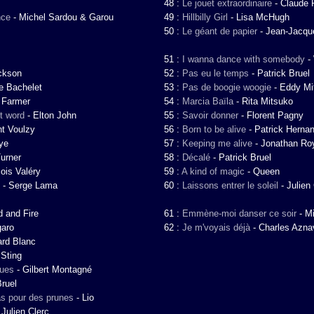
48 :
Le jouet extraordinaire
-
Claude 
nce
-
Michel Sardou & Garou
49 :
Hillbilly Girl
-
Lisa McHugh
50 :
Le géant de papier
-
Jean-Jacqu
51 :
I wanna dance with somebody
-
ckson
52 :
Pas eu le temps
-
Patrick Bruel
re Bachelet
53 :
Pas de boogie woogie
-
Eddy Mit
 Farmer
54 :
Marcia Baïla
-
Rita Mitsuko
t word
-
Elton John
55 :
Savoir donner
-
Florent Pagny
nt Voulzy
56 :
Born to be alive
-
Patrick Herna
ye
57 :
Keeping me alive
-
Jonathan Ro
urner
58 :
Décalé
-
Patrick Bruel
ois Valéry
59 :
A kind of magic
-
Queen
-
Serge Lama
60 :
Laissons entrer le soleil
-
Julien
d and Fire
61 :
Emmène-moi danser ce soir
-
Mi
garo
62 :
Je m'voyais déjà
-
Charles Azna
ard Blanc
-
Sting
ques
-
Gilbert Montagné
Bruel
s pour des prunes
-
Lio
-
Julien Clerc