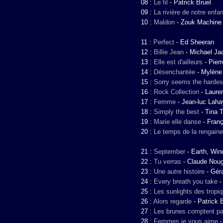
08 :
Le fil
-
Patrick Bruel
09 :
La rivière de notre enfa
10 :
Maldon
-
Zouk Machine
11 :
Perfect
-
Ed Sheeran
12 :
Billie Jean
-
Michael Ja
13 :
Elle est d'ailleurs
-
Pier
14 :
Désenchantée
-
Mylène
15 :
Sorry seems the hardes
16 :
Rock Collection
-
Laure
17 :
Femme
-
Jean-luc Laha
18 :
Simply the best
-
Tina T
19 :
Marie elle danse
-
Franç
20 :
Le temps de la rengaine
21 :
September
-
Earth, Win
22 :
Tu verras
-
Claude Nou
23 :
Une autre histoire
-
Gér
24 :
Every breath you take
25 :
Les sunlights des tropi
26 :
Alors regarde
-
Patrick 
27 :
Les brunes comptent pa
28 :
Femmes je vous aime