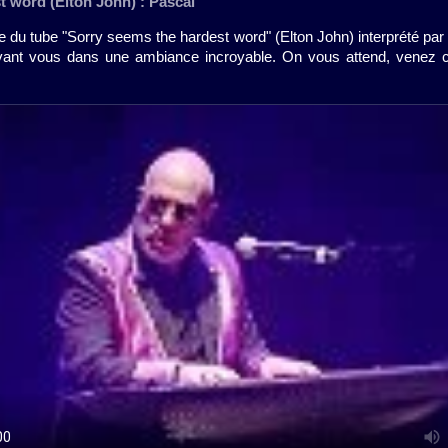
t word (Elton John) : Pascal
 du tube "Sorry seems the hardest word" (Elton John) interprété par
evant vous dans une ambiance incroyable. On vous attend, venez ch