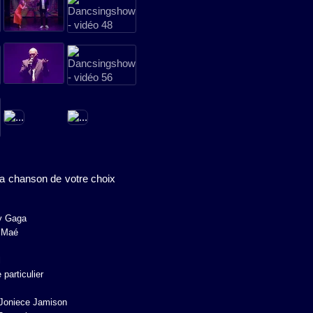
la chanson de votre choix
y Gaga
 Maé
l
 particulier
Joniece Jamison