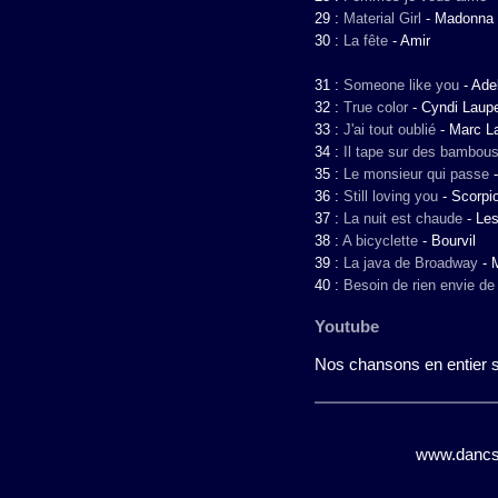
29 :
Material Girl
-
Madonna
30 :
La fête
-
Amir
31 :
Someone like you
-
Ade
32 :
True color
-
Cyndi Laup
33 :
J'ai tout oublié
-
Marc La
34 :
Il tape sur des bambou
35 :
Le monsieur qui passe
36 :
Still loving you
-
Scorpi
37 :
La nuit est chaude
-
Les
38 :
A bicyclette
-
Bourvil
39 :
La java de Broadway
-
40 :
Besoin de rien envie de 
Youtube
Nos chansons en entier su
www.dancsin