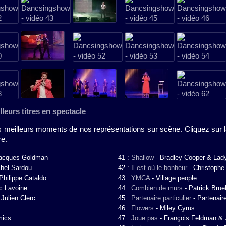
leurs titres en spectacle
s meilleurs moments de nos représentations sur scène. Cliquez sur 
re.
acques Goldman
41 :
Shallow
-
Bradley Cooper & Lad
hel Sardou
42 :
Il est où le bonheur
-
Christophe
Philippe Cataldo
43 :
YMCA
-
Village people
c Lavoine
44 :
Combien de murs
-
Patrick Brue
-
Julien Clerc
45 :
Partenaire particulier
-
Partenaire
46 :
Flowers
-
Miley Cyrus
mics
47 :
Joue pas
-
François Feldman & 