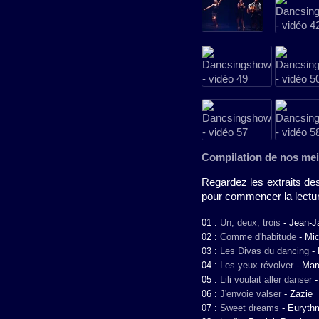
Compilation de nos meil
Regardez les extraits de
pour commencer la lectu
01 :
Un, deux, trois
-
Jean-J
02 :
Comme d'habitude
-
Mic
03 :
Les Divas du dancing
-
04 :
Les yeux révolver
-
Mar
05 :
Lili voulait aller danser
06 :
J'envoie valser
-
Zazie
07 :
Sweet dreams
-
Euryth