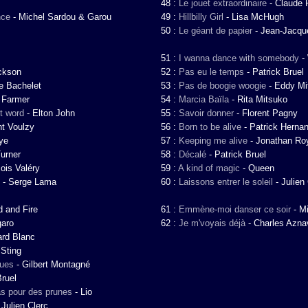
48 :
Le jouet extraordinaire
-
Claude 
nce
-
Michel Sardou & Garou
49 :
Hillbilly Girl
-
Lisa McHugh
50 :
Le géant de papier
-
Jean-Jacqu
51 :
I wanna dance with somebody
-
ckson
52 :
Pas eu le temps
-
Patrick Bruel
re Bachelet
53 :
Pas de boogie woogie
-
Eddy Mit
 Farmer
54 :
Marcia Baïla
-
Rita Mitsuko
t word
-
Elton John
55 :
Savoir donner
-
Florent Pagny
nt Voulzy
56 :
Born to be alive
-
Patrick Herna
ye
57 :
Keeping me alive
-
Jonathan Ro
urner
58 :
Décalé
-
Patrick Bruel
ois Valéry
59 :
A kind of magic
-
Queen
-
Serge Lama
60 :
Laissons entrer le soleil
-
Julien
d and Fire
61 :
Emmène-moi danser ce soir
-
Mi
garo
62 :
Je m'voyais déjà
-
Charles Azna
ard Blanc
-
Sting
ques
-
Gilbert Montagné
Bruel
s pour des prunes
-
Lio
-
Julien Clerc