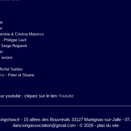
le
er
voine & Cristina Marocco
s
-
Philippe Lavil
-
Serge Regianni
on
 avions
Michel Sardou
toi
-
Peter et Sloane
r youtube : cliquez sur le lien
Youtube
gshow.fr - 15 allées des Bouvreuils 33127 Martignas-sur-Jalle - 07
dancsingassociation@gmail.com
-
© 2026
-
plan du site