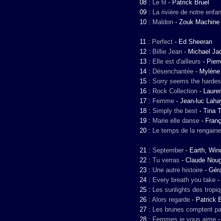
08 :
Le fil
-
Patrick Bruel
09 :
La rivière de notre enfa
10 :
Maldon
-
Zouk Machine
11 :
Perfect
-
Ed Sheeran
12 :
Billie Jean
-
Michael Ja
13 :
Elle est d'ailleurs
-
Pier
14 :
Désenchantée
-
Mylène
15 :
Sorry seems the hardes
16 :
Rock Collection
-
Laure
17 :
Femme
-
Jean-luc Laha
18 :
Simply the best
-
Tina T
19 :
Marie elle danse
-
Franç
20 :
Le temps de la rengaine
21 :
September
-
Earth, Win
22 :
Tu verras
-
Claude Nou
23 :
Une autre histoire
-
Gér
24 :
Every breath you take
25 :
Les sunlights des tropi
26 :
Alors regarde
-
Patrick 
27 :
Les brunes comptent pa
28 :
Femmes je vous aime