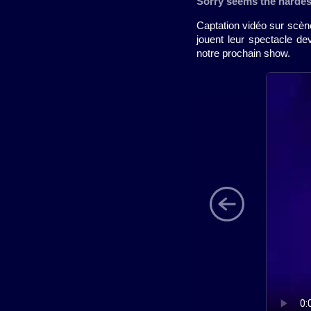
Sorry seems the hardes
Captation vidéo sur scène
jouent leur spectacle d
notre prochain show.