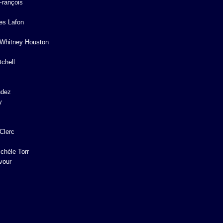
François
es Lafon
Whitney Houston
chell
ndez
y
 Clerc
chèle Torr
vour