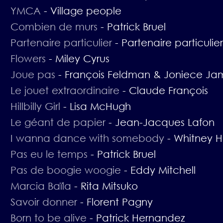
YMCA
-
Village people
Combien de murs
-
Patrick Bruel
Partenaire particulier
-
Partenaire particulier
Flowers
-
Miley Cyrus
Joue pas
-
François Feldman & Joniece Ja
Le jouet extraordinaire
-
Claude François
Hillbilly Girl
-
Lisa McHugh
Le géant de papier
-
Jean-Jacques Lafon
I wanna dance with somebody
-
Whitney H
Pas eu le temps
-
Patrick Bruel
Pas de boogie woogie
-
Eddy Mitchell
Marcia Baïla
-
Rita Mitsuko
Savoir donner
-
Florent Pagny
Born to be alive
-
Patrick Hernandez