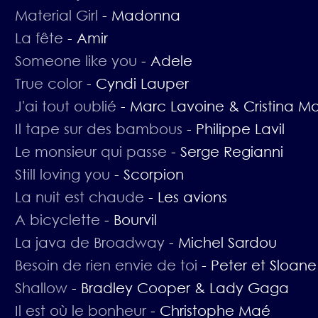
Material Girl
-
Madonna
La fête
-
Amir
Someone like you
-
Adele
True color
-
Cyndi Lauper
J'ai tout oublié
-
Marc Lavoine & Cristina M
Il tape sur des bambous
-
Philippe Lavil
Le monsieur qui passe
-
Serge Regianni
Still loving you
-
Scorpion
La nuit est chaude
-
Les avions
A bicyclette
-
Bourvil
La java de Broadway
-
Michel Sardou
Besoin de rien envie de toi
-
Peter et Sloane
Shallow
-
Bradley Cooper & Lady Gaga
Il est où le bonheur
-
Christophe Maé