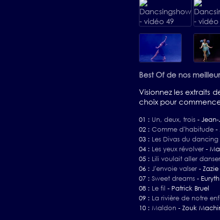
Best Of de nos meilleur
Visionnez les extraits
choix pour commencer 
01 :
Un, deux, trois
-
Jean
02 :
Comme d'habitude
-
03 :
Les Divas du dancing
04 :
Les yeux révolver
-
Ma
05 :
Lili voulait aller danse
06 :
J'envoie valser
-
Zazie
07 :
Sweet dreams
-
Euryt
08 :
Le fil
-
Patrick Bruel
09 :
La rivière de notre e
10 :
Maldon
-
Zouk Machi