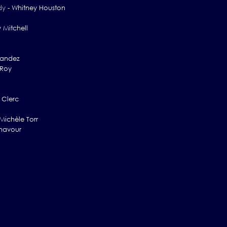
dy
-
Whitney Houston
 Mitchell
nandez
 Roy
 Clerc
Michèle Torr
navour