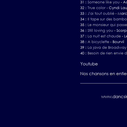
31 :
Someone like you
-
A
32 :
True color
-
Cyndi La
33 :
J'ai tout oublié
-
Marc
34 :
Il tape sur des bambo
35 :
Le monsieur qui passe
36 :
Still loving you
-
Scorp
37 :
La nuit est chaude
-
L
38 :
A bicyclette
-
Bourvil
39 :
La java de Broadway
40 :
Besoin de rien envie d
Youtube
Nos chansons en entier 
www.dancsing