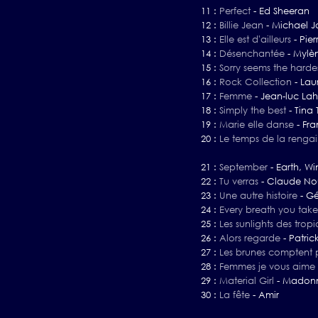
11 :
Perfect
-
Ed Sheeran
12 :
Billie Jean
-
Michael J
13 :
Elle est d'ailleurs
-
Pier
14 :
Désenchantée
-
Mylè
15 :
Sorry seems the harde
16 :
Rock Collection
-
Lau
17 :
Femme
-
Jean-luc La
18 :
Simply the best
-
Tina 
19 :
Marie elle danse
-
Fra
20 :
Le temps de la renga
21 :
September
-
Earth, Wi
22 :
Tu verras
-
Claude No
23 :
Une autre histoire
-
Gé
24 :
Every breath you take
25 :
Les sunlights des trop
26 :
Alors regarde
-
Patric
27 :
Les brunes comptent 
28 :
Femmes je vous aime
29 :
Material Girl
-
Madon
30 :
La fête
-
Amir