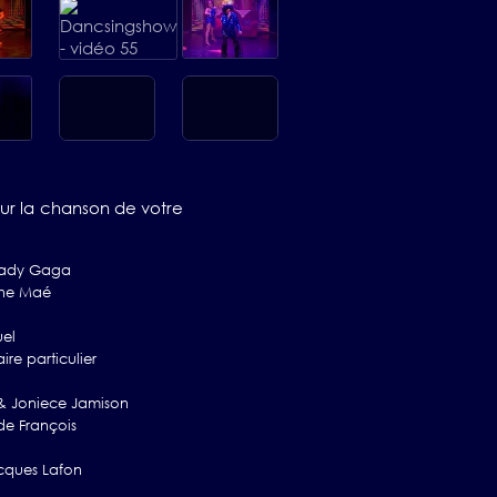
sur la chanson de votre
Lady Gaga
phe Maé
uel
ire particulier
& Joniece Jamison
e François
cques Lafon