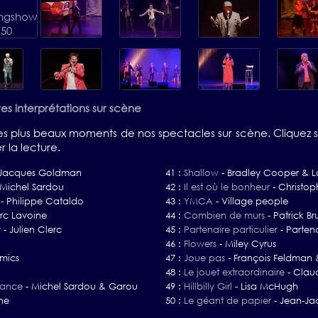
es interprétations sur scène
 des plus beaux moments de nos spectacles sur scène. Cliquez 
la lecture.
-Jacques Goldman
41 :
Shallow
-
Bradley Cooper & 
Michel Sardou
42 :
Il est où le bonheur
-
Christo
-
Philippe Cataldo
43 :
YMCA
-
Village people
rc Lavoine
44 :
Combien de murs
-
Patrick Br
r
-
Julien Clerc
45 :
Partenaire particulier
-
Partena
46 :
Flowers
-
Miley Cyrus
hmics
47 :
Joue pas
-
François Feldman 
48 :
Le jouet extraordinaire
-
Claud
nfance
-
Michel Sardou & Garou
49 :
Hillbilly Girl
-
Lisa McHugh
ne
50 :
Le géant de papier
-
Jean-Ja