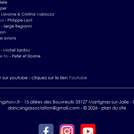
dele
uper
 Lavoine & Cristina Marocco
us
-
Philippe Lavil
-
Serge Regianni
ion
es avions
-
Michel Sardou
e toi
-
Peter et Sloane
sur youtube : cliquez sur le lien
Youtube
show.fr - 15 allées des Bouvreuils 33127 Martignas-sur-Jalle - 0
dancsingassociation@gmail.com
-
© 2026
-
plan du site