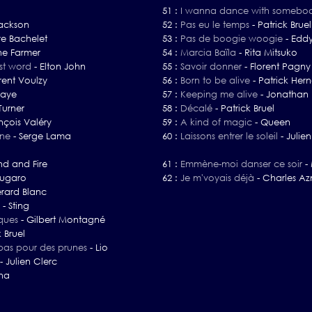
51 :
I wanna dance with somebo
ackson
52 :
Pas eu le temps
-
Patrick Bruel
re Bachelet
53 :
Pas de boogie woogie
-
Eddy
ne Farmer
54 :
Marcia Baïla
-
Rita Mitsuko
st word
-
Elton John
55 :
Savoir donner
-
Florent Pagny
rent Voulzy
56 :
Born to be alive
-
Patrick Her
haye
57 :
Keeping me alive
-
Jonathan
Turner
58 :
Décalé
-
Patrick Bruel
nçois Valéry
59 :
A kind of magic
-
Queen
ine
-
Serge Lama
60 :
Laissons entrer le soleil
-
Julien
nd and Fire
61 :
Emmène-moi danser ce soir
-
ugaro
62 :
Je m'voyais déjà
-
Charles Az
rard Blanc
-
Sting
iques
-
Gilbert Montagné
k Bruel
pas pour des prunes
-
Lio
-
Julien Clerc
na